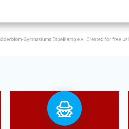
Söderblom-Gymnasiums Espelkamp e.V.. Created for free u