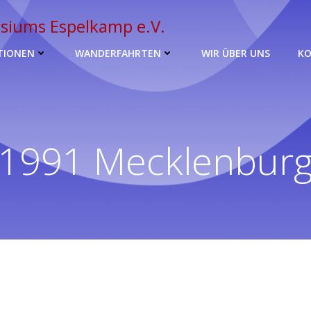
siums Espelkamp e.V.
TIONEN
WANDERFAHRTEN
WIR ÜBER UNS
K
1991 Mecklenbur