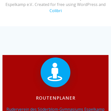
Espelkamp e.V.. Created for free using WordPress and
Colibri
ROUTENPLANER
Ruderverein des Söderblom-Gymnasiums Espelkamp