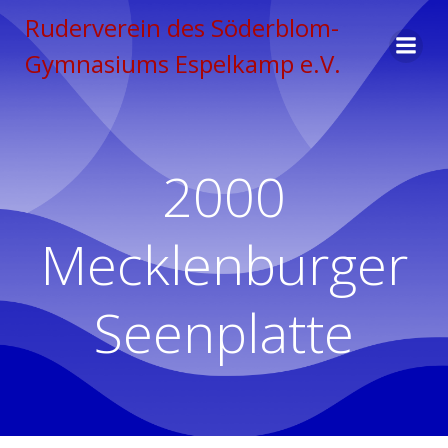
Zum
Ruderverein des Söderblom-
Inhalt
Gymnasiums Espelkamp e.V.
springen
2000
Mecklenburger
Seenplatte