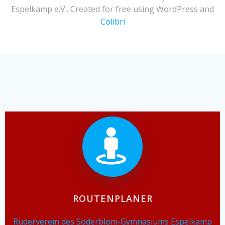
Espelkamp e.V.. Created for free using WordPress and
Colibri
ROUTENPLANER
Ruderverein des Söderblom-Gymnasiums Espelkamp