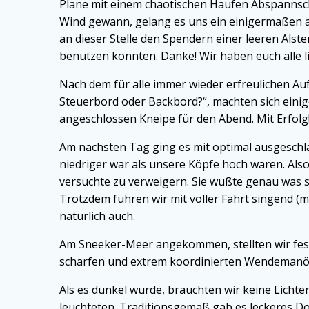
Plane mit einem chaotischen Haufen Abspannsch
Wind gewann, gelang es uns ein einigermaßen 
an dieser Stelle den Spendern einer leeren Alst
benutzen konnten. Danke! Wir haben euch alle li
Nach dem für alle immer wieder erfreulichen 
Steuerbord oder Backbord?“, machten sich eini
angeschlossen Kneipe für den Abend. Mit Erfolg
Am nächsten Tag ging es mit optimal ausgeschla
niedriger war als unsere Köpfe hoch waren. Also
versuchte zu verweigern. Sie wußte genau was s
Trotzdem fuhren wir mit voller Fahrt singend 
natürlich auch.
Am Sneeker-Meer angekommen, stellten wir fest
scharfen und extrem koordinierten Wendemanöve
Als es dunkel wurde, brauchten wir keine Lichter
leuchteten. Traditionsgemäß gab es leckeres Do