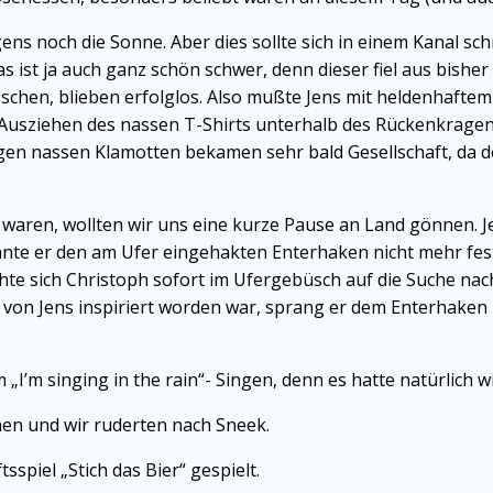
ns noch die Sonne. Aber dies sollte sich in einem Kanal sc
s ist ja auch ganz schön schwer, denn dieser fiel aus bishe
chen, blieben erfolglos. Also mußte Jens mit heldenhaftem 
 Ausziehen des nassen T-Shirts unterhalb des Rückenkragen
gen nassen Klamotten bekamen sehr bald Gesellschaft, da der
 waren, wollten wir uns eine kurze Pause an Land gönnen. J
nte er den am Ufer eingehakten Enterhaken nicht mehr fest
chte sich Christoph sofort im Ufergebüsch auf die Suche nac
von Jens inspiriert worden war, sprang er dem Enterhaken hi
„I’m singing in the rain“- Singen, denn es hatte natürlich w
n und wir ruderten nach Sneek.
spiel „Stich das Bier“ gespielt.