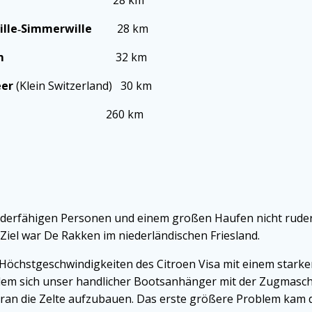
mmerwille
28 km
wille‑Simmerwille
28 km
e ‑ Dokkum
32 km
eer
(Klein Switzerland) 30 km
0 km
uderfähigen Personen und einem großen Haufen nicht ruderfä
Ziel war De Rakken im niederländischen Friesland.
Höchstgeschwindigkeiten des Citroen Visa mit einem starken 
m sich unser handlicher Bootsanhänger mit der Zugmaschine
daran die Zelte aufzubauen. Das erste größere Problem kam