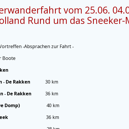
rwanderfahrt vom 25.06. 04.
Holland Rund um das Sneeker-
reffen ‑Absprachen zur Fahrt ‑
 Boote
kken
n ‑ De Rakken
30 km
kken ‑ De Rakken
36 km
neek (De Domp)
40 km
Sneek‑Sneek
36 km