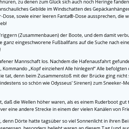
nüren, zu denen zum Glück sich auch noch Heringe fanden
anschauliches Gebilde im Windschatten des Gepäckanhänger
er-Dose, sowie einer leeren Fanta®-Dose aussprechen, die w
eb!
Aufriggern (Zusammenbauen) der Boote, und dem damit ver
ge ganz eingeschworene Fußballfans auf die Suche nach e
!
fener Mannschaft los. Nachdem die Hafenausfahrt gefunden 
, Kommando „Kopf einziehen! Alle hinlegen!“ Alle befolgten
ie tat, denn beim Zusammenstoß mit der Brücke ging nicht
(mindestens so schön wie Odysseus’ Sirenen) zum Sneeker-M
, daß die Wellen höher waren, als es einem Ruderboot gut
r eine andere Strecke in einem der vielen Kanälen von Fri
, denn Dörte hatte tagsüber so viel Sonnenlicht in ihren Be
senessen, besonders beliebt waren an diesem Tag (und auch