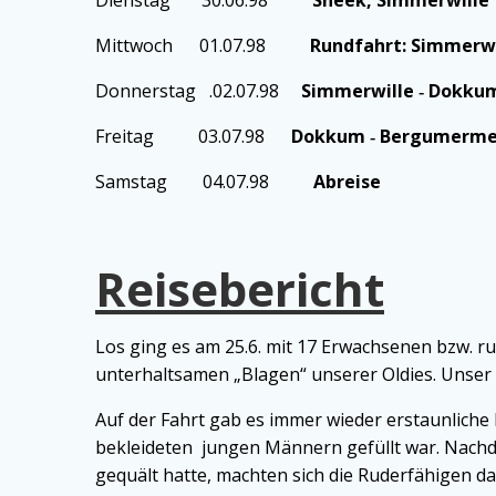
Dienstag 30.06.98
Sneek, Si
Mittwoch 01.07.98
Rundfahrt: Simmer
Donnerstag .02.07.98
Simmerwill
Freitag 03.07.98
Dokkum ‑ Bergumerm
Samstag 04.07.98
Abreise
26
Reisebericht
Los ging es am 25.6. mit 17 Erwachsenen bzw. r
unterhaltsamen „Blagen“ unserer Oldies. Unser 
Auf der Fahrt gab es immer wieder erstaunliche 
bekleideten jungen Männern gefüllt war. Nachde
gequält hatte, machten sich die Ruderfähigen 