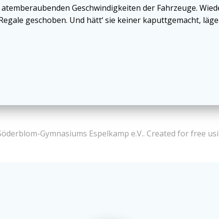
e mit atemberaubenden Geschwindigkeiten der Fahrzeuge. W
 Regale geschoben. Und hätt‘ sie keiner kaputtgemacht, läge
Söderblom-Gymnasiums Espelkamp e.V.. Created for free u