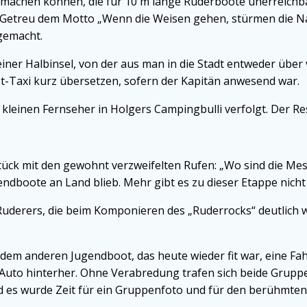
s machen können, die für 10 m lange Ruderboote unerreichb
t. Getreu dem Motto „Wenn die Weisen gehen, stürmen die Na
gemacht.
einer Halbinsel, von der aus man in die Stadt entweder über
-Taxi kurz übersetzen, sofern der Kapitän anwesend war.
einen Fernseher in Holgers Campingbulli verfolgt. Der Rest
ck mit den gewohnt verzweifelten Rufen: „Wo sind die Mes
gendboote an Land blieb. Mehr gibt es zu dieser Etappe nicht
uderers, die beim Komponieren des „Ruderrocks“ deutlich wu
em anderen Jugendboot, das heute wieder fit war, eine Fa
 Auto hinterher. Ohne Verabredung trafen sich beide Grupp
es wurde Zeit für ein Gruppenfoto und für den berühmten