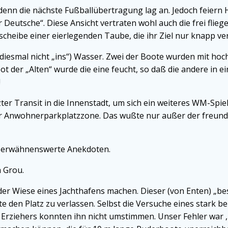
nn die nächste Fußballübertragung lag an. Jedoch feiern H
r Deutsche“. Diese Ansicht vertraten wohl auch die frei fli
scheibe einer eierlegenden Taube, die ihr Ziel nur knapp ver
diesmal nicht „ins“) Wasser. Zwei der Boote wurden mit h
ot der „Alten“ wurde die eine feucht, so daß die andere in
!
ter Transit in die Innenstadt, um sich ein weiteres WM-Spie
ner Anwohnerparkplatzzone. Das wußte nur außer der freundl
ne erwähnenswerte Anekdoten.
 Grou.
der Wiese eines Jachthafens machen. Dieser (von Enten) „bes
rte den Platz zu verlassen. Selbst die Versuche eines stark
 Erziehers konnten ihn nicht umstimmen. Unser Fehler war 