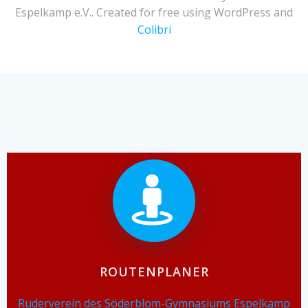
Espelkamp e.V.. Created for free using WordPress and
Colibri
ROUTENPLANER
Ruderverein des Söderblom-Gymnasiums Espelkamp